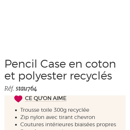
Pas de blanchiment
30° doux
Pas de nettoyage à sec
Pas de séchoir
Repassage 110°
Pencil Case en coton
et polyester recyclés
Réf.
stau764
CE QU'ON AIME
Trousse toile 300g recyclée
Zip nylon avec tirant chevron
Coutures intérieures biaisées propres