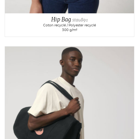
Hip Bag
stau891
Coton recyclé / Polyester recyclé
300 g/m²