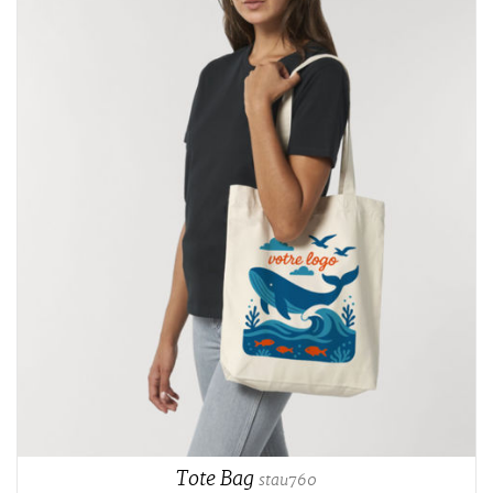
Tote Bag
stau760