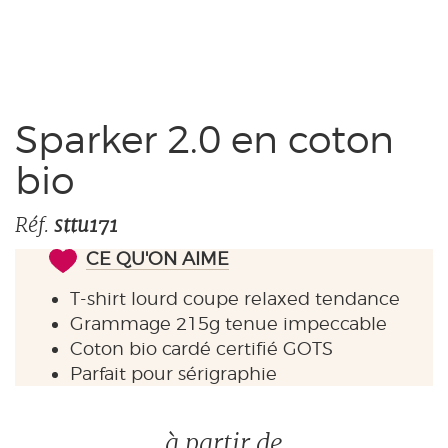
Pas de blanchiment
30°
Pas de nettoyage à sec
Pas de séchoir
Repassage 110°
Sparker 2.0 en coton
bio
Réf.
sttu171
CE QU'ON AIME
T-shirt lourd coupe relaxed tendance
Grammage 215g tenue impeccable
Coton bio cardé certifié GOTS
Parfait pour sérigraphie
à partir de