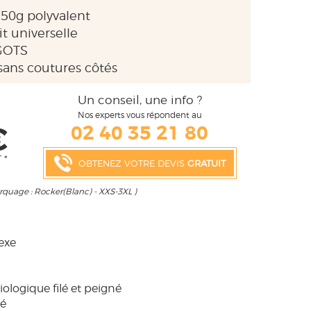
 150g polyvalent
 universelle
GOTS
sans coutures côtés
Un conseil, une info ?
Nos experts vous répondent au
€
02 40 35 21 80
 *
OBTENEZ VOTRE DEVIS
GRATUIT
rquage : Rocker(Blanc) - XXS-3XL )
sexe
ologique filé et peigné
vé