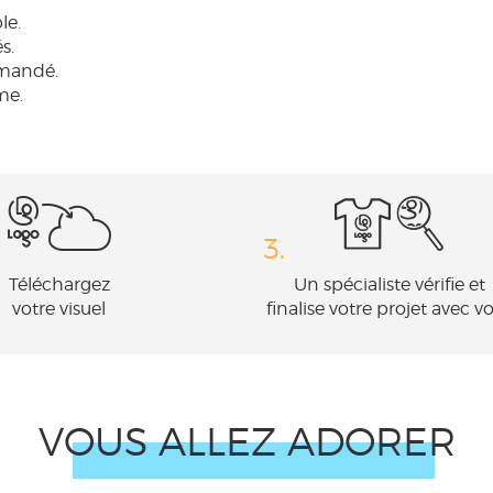
le.
s.
mmandé.
me.
3.
Téléchargez
Un spécialiste vérifie et
votre visuel
finalise votre projet avec v
VOUS ALLEZ ADORER