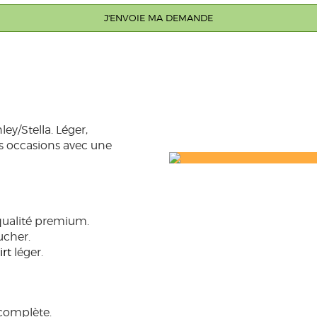
ey/Stella. Léger,
les occasions avec une
ualité premium.
ucher.
irt
léger.
 complète.