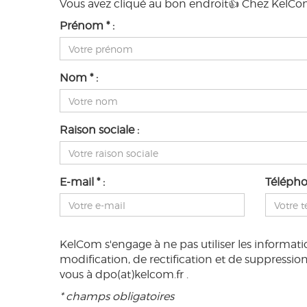
Vous avez cliqué au bon endroit👍 Chez KelCom, 
Prénom * :
Nom * :
Raison sociale :
E-mail * :
Téléphon
KelCom s'engage à ne pas utiliser les informat
modification, de rectification et de suppression
vous à dpo(at)kelcom.fr .
* champs obligatoires