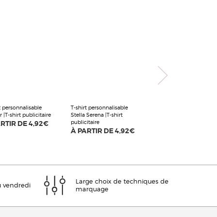
t personnalisable
T-shirt personnalisable
r |T-shirt publicitaire
Stella Serena |T-shirt
publicitaire
ARTIR DE
4,92€
À PARTIR DE
4,92€
Large choix de techniques de
u vendredi
marquage