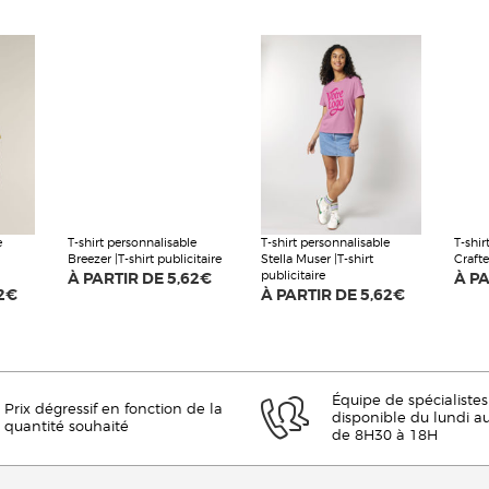
e
T-shirt personnalisable
T-shirt personnalisable
T-shir
Breezer |T-shirt publicitaire
Stella Muser |T-shirt
Crafte
publicitaire
À PARTIR DE
5,62€
À P
2€
À PARTIR DE
5,62€
Équipe de spécialistes
Prix dégressif en fonction de la
disponible du lundi a
quantité souhaité
de 8H30 à 18H