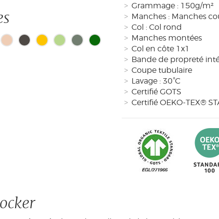
Grammage : 150g/m²
es
Manches : Manches co
Col : Col rond
Manches montées
Col en côte 1x1
Bande de propreté intér
Coupe tubulaire
Lavage : 30°C
Certifié GOTS
e à sec
Pas de séchoir
Certifié OEKO-TEX® 
Rocker