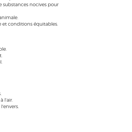
re substances nocives pour
animale.
 et conditions équitables.
ble.
t.
.
.
 l’air.
l’envers.