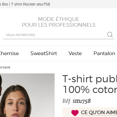
s Bio | T shirt Rocker sttu758
MODE ÉTHIQUE
POUR LES PROFESSIONNELS
Chemise
SweatShirt
Veste
Pantalon
icitaire
T-shirt pub
100% coton
Réf.
sttu758
CE QU'ON AIM