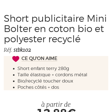
Pas de séchoir
Repassage 110°
Short publicitaire Mini
Bolter en coton bio et
polyester recyclé
Réf.
stbk102
CE QU'ON AIME
Short enfant terry 280g
Taille élastique + cordons métal
Bio/recyclé toucher doux
Poches côtés + dos
à partir de