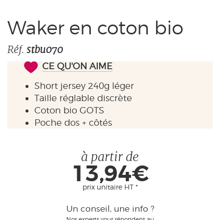
Pas de séchoir
Repassage 110°
Waker en coton bio
Réf.
stbu070
CE QU'ON AIME
Short jersey 240g léger
Taille réglable discrète
Coton bio GOTS
Poche dos + côtés
à partir de
13,94€
prix unitaire HT *
Un conseil, une info ?
Nos experts vous répondent au