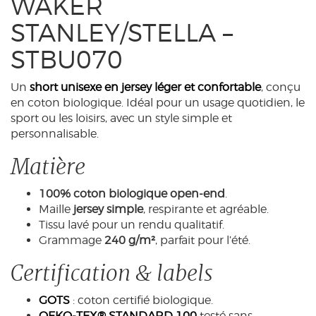
WAKER
STANLEY/STELLA –
STBU070
Un
short unisexe en jersey léger et confortable
, conçu
en coton biologique. Idéal pour un usage quotidien, le
sport ou les loisirs, avec un style simple et
personnalisable.
Matière
100% coton biologique open-end
.
Maille
jersey simple
, respirante et agréable.
Tissu lavé pour un rendu qualitatif.
Grammage
240 g/m²
, parfait pour l’été.
Certification & labels
GOTS
: coton certifié biologique.
OEKO-TEX® STANDARD 100
testé sans